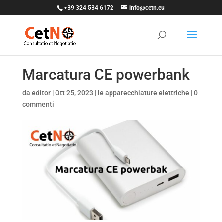
+39 324 534 6172
info@cetn.eu
Marcatura CE powerbank
da
editor
|
Ott 25, 2023
|
le apparecchiature elettriche
|
0
commenti