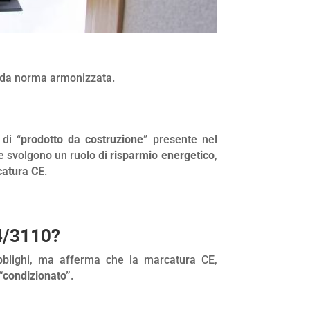
to da norma armonizzata.
 di “
prodotto da costruzione
” presente nel
 svolgono un ruolo di
risparmio energetico
,
catura CE
.
24/3110?
bblighi, ma afferma che la marcatura CE,
“condizionato”
.