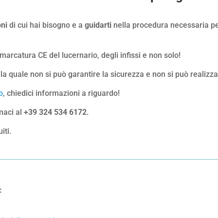
oni
di cui hai bisogno e a
guidarti
nella procedura necessaria p
arcatura CE del lucernario, degli infissi e non solo!
la quale non si può garantire la sicurezza e non si può realiz
o
, chiedici informazioni a riguardo!
maci al
+39 324 534 6172
.
iti.
: