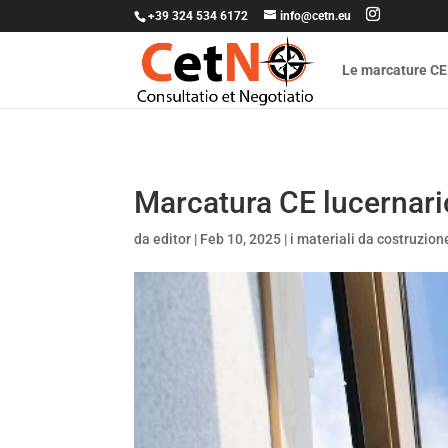
+39 324 534 6172
info@cetn.eu
Le marcature CE
Marcatura CE lucernari
da
editor
|
Feb 10, 2025
|
i materiali da costruzion