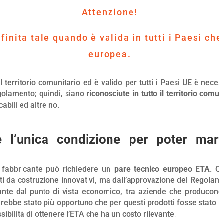
Attenzione!
nita tale quando è valida in tutti i Paesi c
europea.
 territorio comunitario ed è valido per tutti i Paesi UE è nec
egolamento; quindi, siano
riconosciute in tutto il territorio comu
bili ed altre no.
 l’unica condizione per poter ma
il fabbricante può richiedere un
pare tecnico europeo ETA
. 
tti da costruzione innovativi, ma dall’approvazione del Regola
ante dal punto di vista economico, tra aziende che producono
rebbe stato più opportuno che per questi prodotti fosse stato i
ibilità di ottenere l’ETA che ha un costo rilevante.