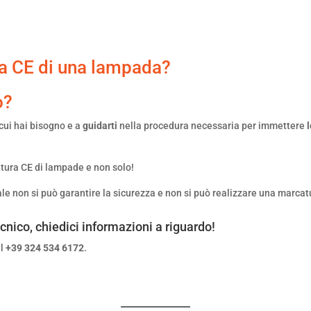
ra CE di una lampada?
o?
 cui hai bisogno e a
guidarti
nella procedura necessaria per immettere
tura CE di lampade e non solo!
le non si può garantire la sicurezza e non si può realizzare una marca
ecnico
, chiedici informazioni a riguardo!
al
+39 324 534 6172
.