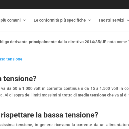
 più comuni
Le conformità più specifiche
I nostri servizi
bligo derivante principalmente dalla direttiva 2014/35/UE
nota come “b
assa tensione.
a tensione?
 da 50 a 1.000 volt in corrente continua e da 15 a 1.500 volt in corr
 Al di sopra dei limiti massimi si tratta di
media tensione
che va al di 
ispettare la bassa tensione?
ssima tensione, in genere ricevono la corrente da un alimentatore 