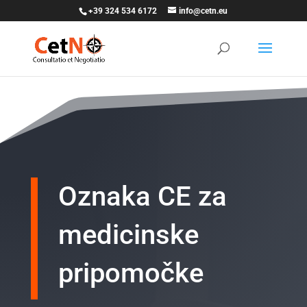
+39 324 534 6172
info@cetn.eu
Oznaka CE za
medicinske
pripomočke