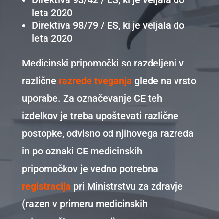
Direktiva 93/42 / ES, ki je veljala do
leta 2020
Direktiva 98/79 / ES, ki je veljala do
leta 2020
Medicinski pripomočki so razdeljeni v
različne
razrede tveganja
glede na vrsto
uporabe. Za označevanje CE teh
izdelkov je treba upoštevati različne
postopke, odvisno od njihovega razreda
in po oznaki CE medicinskih
pripomočkov je vedno potrebna
registracija
pri Ministrstvu za zdravje
(razen v primeru medicinskih