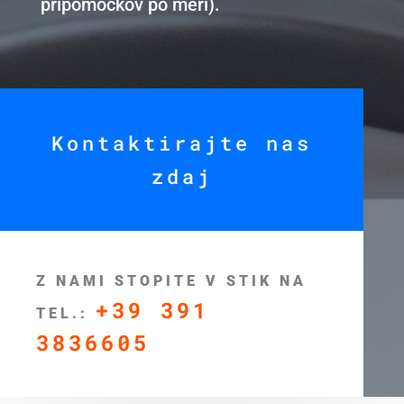
pripomočkov po meri).
Kontaktirajte nas
zdaj
Z NAMI STOPITE V STIK NA
+39 391
TEL.:
3836605