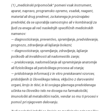
(1) „medicinski pripomoček“ pomeni vsak instrument,
aparat, napravo, programsko opremo, vsadek, reagent,
material ali drug predmet, za katerega je proizvajalec
predvidel, da se uporablja samostojno ali v kombinaciji za
ljudi za enega ali več naslednjih specifičnih medicinskih
namenov:
— diagnosticiranje, preventivo, spremljanje, predvidevanje,
prognozo, zdravljenje ali lajšanje bolezni;
— diagnosticiranje, spremljanje, zdravljenje, lajšanje
poškodb ali invalidnosti ali nadomestilo zanje;
— preiskovanje, nadomeščanje ali spreminjanje anatomije
ali fiziološkega ali patološkega procesa ali stanja;
— pridobivanje informacij z in vitro preiskavami vzorcev,
pridobljenih iz človeškega telesa, vključno z darovanimi
organi, krvjo in tkivi, in ki svojega glavnega predvidenega
učinka na človeško telo ne dosega na farmakološki,
imunološki ali metabolični način, vendar so mu ti procesi v
pomoč pri njegovem delovanju.