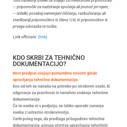
Tudi naslednji izdelki se štejejo za medicinske pripomočke:
— pripomočki za nadziranje spočetja ali pomoč pri njem;
— izdelki, posebej namenjeni čiščenju, razkuževanju ali
sterilizaciji pripomočkov iz člena 1(4) in pripomočkov iz
prvega odstavka te točke;
Link ufficiale: (
link
)
KDO SKRBI ZA TEHNIČNO
DOKUMENTACIJO?
Novi predpisi uvajajo pomembne novosti glede
upravljanja tehnične dokumentacije.
Eno od teh se nanaša na potrebo po strokovni osebi, ki
odgovarja za pravilnost in nenehno vodenje tehnične
dokumentacije.
Če te osebe ni v podjetju, se lahko uporabi zunanja
oseba z ustrezno strokovnostjo.
CetN poleg tega, da predlaga prilagoditev tehnične
dokumentacije, ponuja storitve upravljanja tehničnih