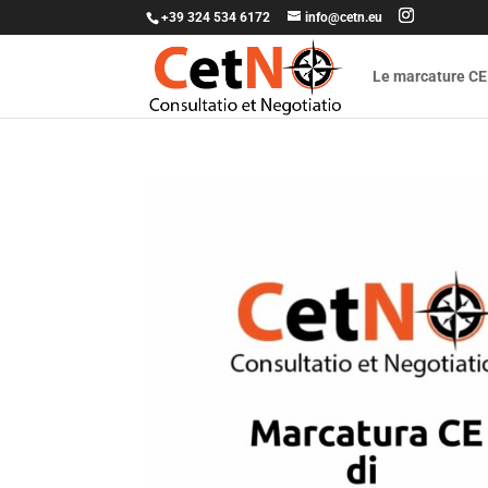
+39 324 534 6172
info@cetn.eu
Le marcature CE