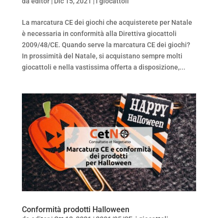
da
editor
|
Dic 15, 2021
|
i giocattoli
La marcatura CE dei giochi che acquisterete per Natale
è necessaria in conformità alla Direttiva giocattoli
2009/48/CE. Quando serve la marcatura CE dei giochi?
In prossimità del Natale, si acquistano sempre molti
giocattoli e nella vastissima offerta a disposizione,...
Conformità prodotti Halloween