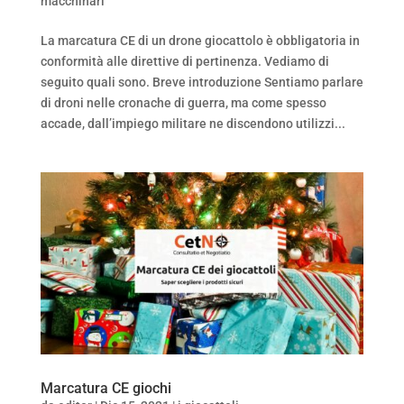
macchinari
La marcatura CE di un drone giocattolo è obbligatoria in
conformità alle direttive di pertinenza. Vediamo di
seguito quali sono. Breve introduzione Sentiamo parlare
di droni nelle cronache di guerra, ma come spesso
accade, dall’impiego militare ne discendono utilizzi...
Marcatura CE giochi