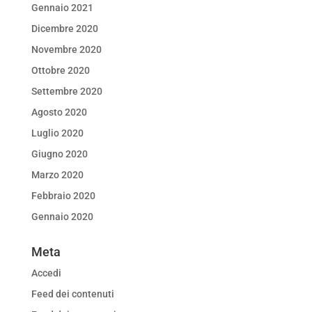
Gennaio 2021
Dicembre 2020
Novembre 2020
Ottobre 2020
Settembre 2020
Agosto 2020
Luglio 2020
Giugno 2020
Marzo 2020
Febbraio 2020
Gennaio 2020
Meta
Accedi
Feed dei contenuti