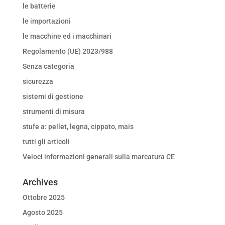
le batterie
le importazioni
le macchine ed i macchinari
Regolamento (UE) 2023/988
Senza categoria
sicurezza
sistemi di gestione
strumenti di misura
stufe a: pellet, legna, cippato, mais
tutti gli articoli
Veloci informazioni generali sulla marcatura CE
Archives
Ottobre 2025
Agosto 2025