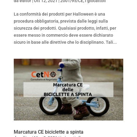
da
editor
|
Ott 12, 2021
|
2001/95/CE
,
i giocattoli
La conformità dei prodotti per Halloween è una
procedura obbligatoria, prevista dalle leggi sulla
sicurezza dei prodotti. Qualsiasi prodotto, infatti, per
essere messo in commercio deve essere dichiarato
sicuro in base alle direttive che lo disciplinano. Tali...
Marcatura CE biciclette a spinta