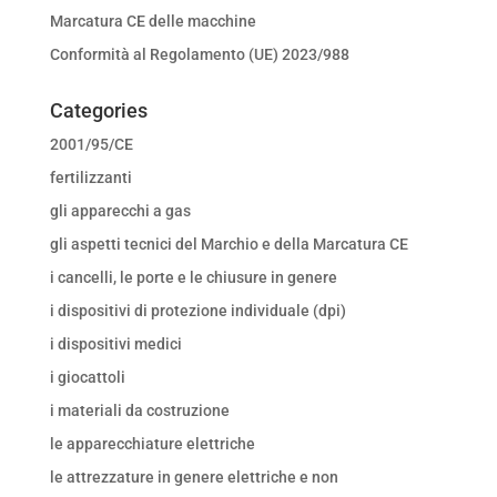
Marcatura CE delle macchine
Conformità al Regolamento (UE) 2023/988
Categories
2001/95/CE
fertilizzanti
gli apparecchi a gas
gli aspetti tecnici del Marchio e della Marcatura CE
i cancelli, le porte e le chiusure in genere
i dispositivi di protezione individuale (dpi)
i dispositivi medici
i giocattoli
i materiali da costruzione
le apparecchiature elettriche
le attrezzature in genere elettriche e non