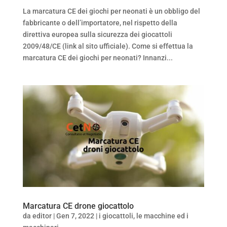
La marcatura CE dei giochi per neonati è un obbligo del
fabbricante o dell’importatore, nel rispetto della
direttiva europea sulla sicurezza dei giocattoli
2009/48/CE (link al sito ufficiale). Come si effettua la
marcatura CE dei giochi per neonati? Innanzi...
Marcatura CE drone giocattolo
da
editor
|
Gen 7, 2022
|
i giocattoli
,
le macchine ed i