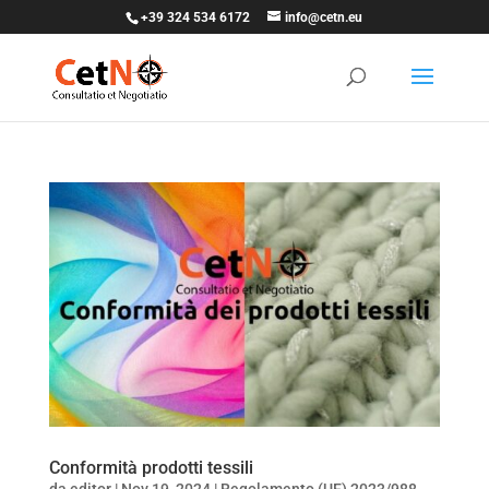
+39 324 534 6172
info@cetn.eu
Conformità prodotti tessili
da
editor
|
Nov 19, 2024
|
Regolamento (UE) 2023/988