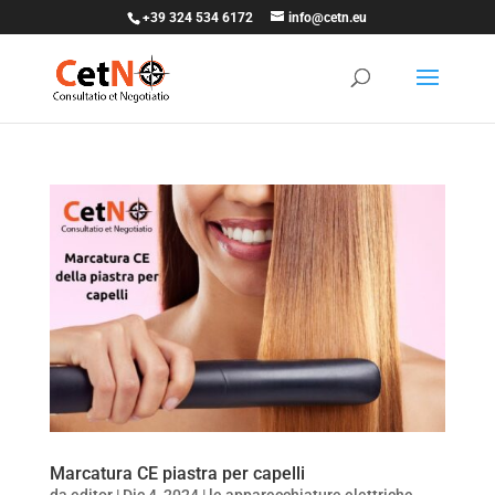
+39 324 534 6172
info@cetn.eu
Marcatura CE piastra per capelli
da
editor
|
Dic 4, 2024
|
le apparecchiature elettriche