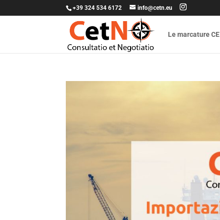
+39 324 534 6172
info@cetn.eu
Le marcature CE