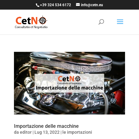
+39 324 534 6172
info@cetn.eu
Importazione delle macchine
da
editor
|
Lug 13, 2022
|
le importazioni