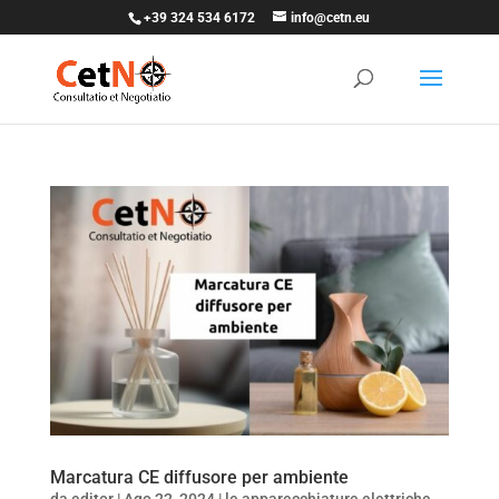
+39 324 534 6172
info@cetn.eu
Marcatura CE diffusore per ambiente
da
editor
|
Ago 22, 2024
|
le apparecchiature elettriche