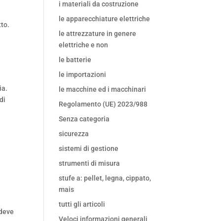
i materiali da costruzione
le apparecchiature elettriche
tto.
le attrezzature in genere
elettriche e non
le batterie
le importazioni
ia.
le macchine ed i macchinari
di
Regolamento (UE) 2023/988
Senza categoria
sicurezza
sistemi di gestione
strumenti di misura
stufe a: pellet, legna, cippato,
mais
tutti gli articoli
 deve
Veloci informazioni generali