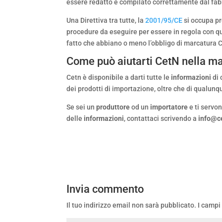
essere redatto e compilato correttamente dal fab
Una Direttiva tra tutte, la
2001/95/CE
si occupa pr
procedure da eseguire per essere in regola con qua
fatto che abbiano o meno l’obbligo di marcatura 
Come può aiutarti CetN nella ma
Cetn è disponibile a darti tutte le
informazioni
di
dei prodotti di importazione, oltre che di qualunq
Se sei un
produttore
od un
importatore
e ti servo
delle
informazioni
, contattaci scrivendo a
info@c
Invia commento
Il tuo indirizzo email non sarà pubblicato.
I campi