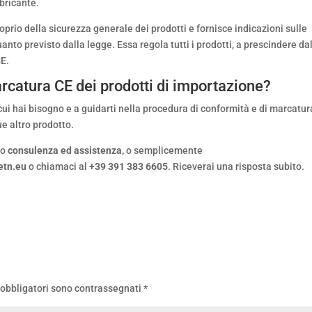
bricante.
oprio della sicurezza generale dei prodotti e fornisce indicazioni sulle
nto previsto dalla legge. Essa regola tutti i prodotti, a prescindere da
CE.
rcatura CE dei prodotti di importazione?
 cui hai bisogno e a guidarti nella procedura di conformità e di marcatu
ue altro prodotto.
no
consulenza ed assistenza,
o semplicemente
etn.eu
o chiamaci al
+39 391 383 6605
. Riceverai una risposta subito.
 obbligatori sono contrassegnati
*