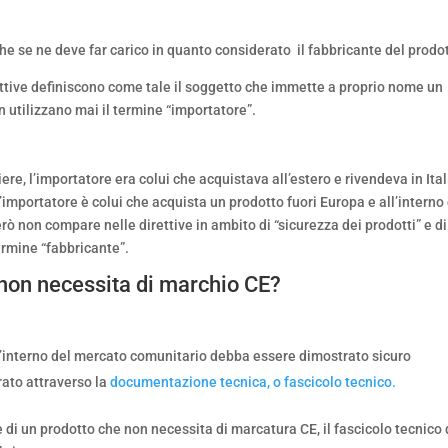
he se ne deve far carico in quanto considerato il fabbricante del prodo
rettive definiscono come tale il soggetto che immette a proprio nome un
 utilizzano mai il termine “importatore”.
re, l’importatore era colui che acquistava all’estero e rivendeva in Ital
importatore è colui che acquista un prodotto fuori Europa e all’interno 
rò non compare nelle direttive in ambito di “sicurezza dei prodotti” e di
termine “fabbricante”.
non necessita di marchio CE?
ll’interno del mercato comunitario debba essere dimostrato sicuro
ato attraverso la
documentazione tecnica, o fascicolo tecnico.
 di un prodotto che non necessita di marcatura CE, il fascicolo tecnico