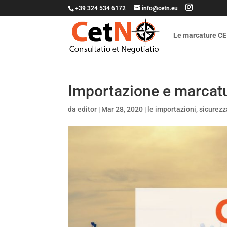
+39 324 534 6172
info@cetn.eu
Le marcature CE
Importazione e marcat
da
editor
|
Mar 28, 2020
|
le importazioni
,
sicurezz