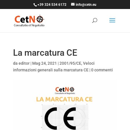
+39 324 534 6172
info@cetn.eu
La marcatura CE
da
editor
|
Mag 24, 2021
|
2001/95/CE
,
Veloci
informazioni generali sulla marcatura CE
|
0 commenti