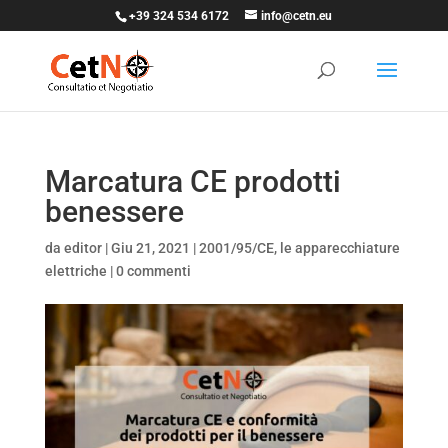
+39 324 534 6172
info@cetn.eu
Marcatura CE prodotti
benessere
da
editor
|
Giu 21, 2021
|
2001/95/CE
,
le apparecchiature
elettriche
|
0 commenti