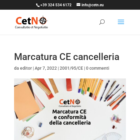
+39 324 534 6172
info@cetn.eu
Marcatura CE cancelleria
da
editor
|
Apr 7, 2022
|
2001/95/CE
|
0 commenti