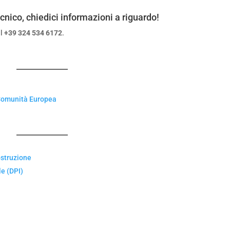
ecnico, chiedici informazioni a riguardo!
al
+39 324 534 6172
.
la Comunità Europea
o
ostruzione
le (DPI)