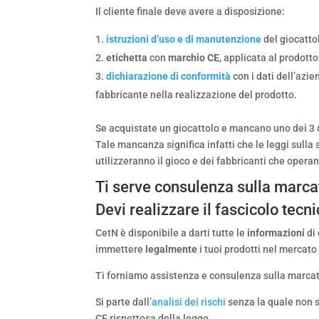
Il cliente finale deve avere a disposizione:
istruzioni d’uso e di manutenzione
del giocatto
etichetta
con
marchio CE
, applicata al prodott
dichiarazione di conformità
con i dati dell’azie
fabbricante nella realizzazione del prodotto.
Se acquistate un giocattolo e mancano uno dei 3 d
Tale mancanza significa infatti che le leggi sulla
utilizzeranno il gioco e dei fabbricanti che oper
Ti serve consulenza sulla marca
Devi realizzare il fascicolo tecn
CetN è disponibile a darti tutte le
informazioni
di
immettere
legalmente
i tuoi prodotti nel mercato
Ti forniamo assistenza e consulenza sulla marcatu
Si parte dall’
analisi dei rischi
senza la quale non s
CE rispettosa della legge.