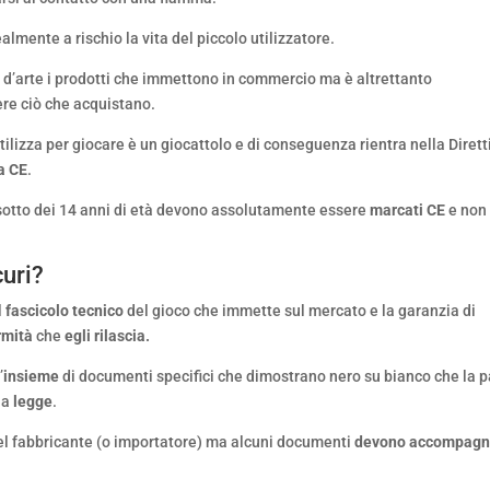
almente a rischio la vita del piccolo utilizzatore.
la d’arte i prodotti che immettono in commercio ma è altrettanto
re ciò che acquistano.
tilizza per giocare è un giocattolo e di conseguenza rientra nella Dirett
a CE
.
 di sotto dei 14 anni di età devono assolutamente essere
marcati CE
e non
curi?
l
fascicolo tecnico
del gioco che immette sul mercato e la garanzia di
rmità
che
egli rilascia.
’
insieme
di documenti specifici che dimostrano nero su bianco che la p
la
legge
.
del fabbricante (o importatore) ma alcuni documenti
devono accompagn