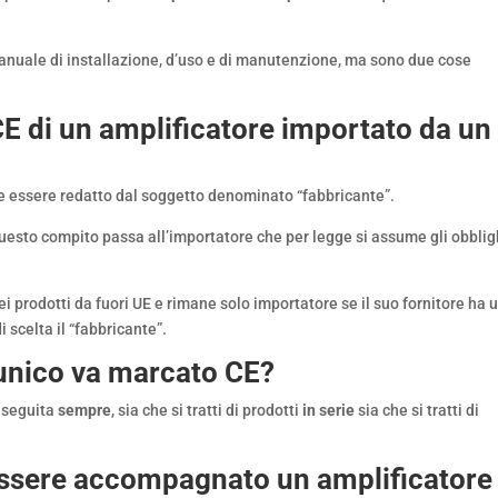
anuale di installazione, d’uso e di manutenzione, ma sono due cose
CE di un amplificatore importato da un
deve essere redatto dal soggetto denominato “fabbricante”.
questo compito passa all’importatore che per legge si assume gli obblig
dei prodotti da fuori UE e rimane solo importatore se il suo fornitore ha 
 scelta il “fabbricante”.
 unico va marcato CE?
 eseguita
sempre
, sia che si tratti di prodotti
in serie
sia che si tratti di
essere accompagnato un amplificatore