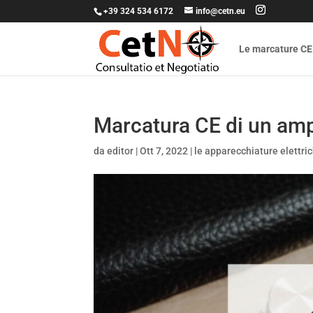
+39 324 534 6172
info@cetn.eu
Le marcature CE
Marcatura CE di un amp
da
editor
|
Ott 7, 2022
|
le apparecchiature elettri