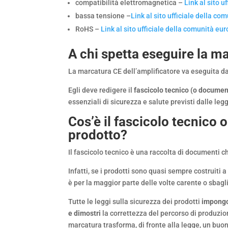
compatibilità elettromagnetica –
Link al sito 
bassa tensione –
Link al sito ufficiale della c
RoHS –
Link al sito ufficiale della comunità eu
A chi spetta eseguire la m
La marcatura CE dell’amplificatore va eseguita d
Egli deve redigere il
fascicolo tecnico (o docume
essenziali di sicurezza e salute previsti dalle leg
Cos’è il fascicolo tecnico
prodotto?
Il fascicolo tecnico è una raccolta di documenti c
Infatti, se i prodotti sono quasi sempre costruiti
è per la maggior parte delle volte carente o sbagl
Tutte le leggi sulla sicurezza dei prodotti
impong
e dimostri
la correttezza del percorso di produzi
marcatura trasforma, di fronte alla legge, un buo