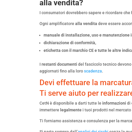
alla vendita?
I consumatori dovrebbero sapere e ricordare che h
Ogni amplificatore
alla vendita
deve essere acco
manuale di installazione, uso e manutenzione in 
dichiarazione di conformità,
etichetta con il marchio CE e tutte le altre indi
I
restanti documenti
del fascicolo tecnico devono
aggiornati fino alla loro
scadenza
.
Devi effettuare la marcatu
Ti serve aiuto per realizzar
CetN è disponibile a darti tutte le
informazioni
di
immettere
legalmente
i tuoi prodotti nel mercato
Ti forniamo assistenza e consulenza per la marcat
Si parte sempre dall’
analisi dei rischi
senza la qua