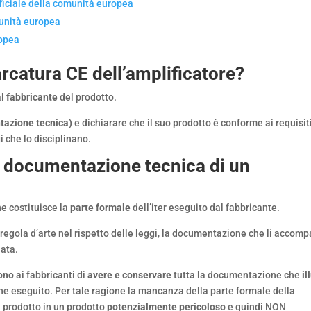
ufficiale della comunità europea
omunità europea
ropea
arcatura CE dell’amplificatore?
al
fabbricante
del prodotto.
ntazione tecnica)
e dichiarare che il suo prodotto è conforme ai requisit
gi che lo disciplinano.
 o documentazione tecnica di un
he costituisce la
parte formale
dell’iter eseguito dal fabbricante.
 a regola d’arte nel rispetto delle leggi, la documentazione che li accom
iata.
ono
ai fabbricanti di
avere e conservare
tutta la documentazione che
il
one eseguito. Per tale ragione la mancanza della parte formale della
n prodotto in un prodotto
potenzialmente pericoloso
e quindi NON