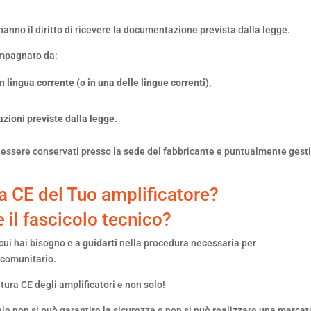
anno il diritto di ricevere la documentazione prevista dalla legge.
mpagnato da:
lingua corrente (o in una delle lingue correnti),
cazioni previste dalla legge.
 essere conservati presso la sede del fabbricante e puntualmente gesti
ra CE del Tuo amplificatore?
e il fascicolo tecnico?
 cui hai bisogno e a
guidarti
nella procedura necessaria per
 comunitario.
ura CE degli amplificatori e non solo!
le non si può garantire la sicurezza e non si può realizzare una marcat