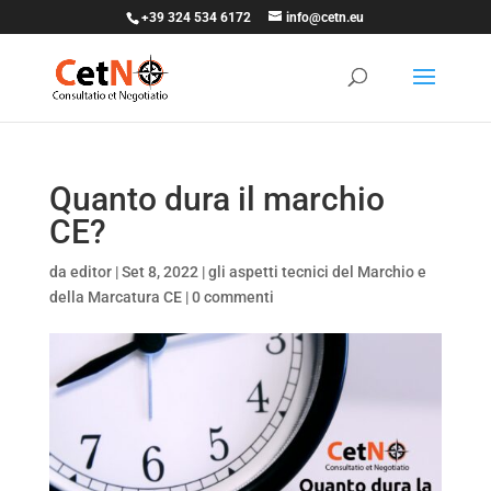
+39 324 534 6172
info@cetn.eu
Quanto dura il marchio
CE?
da
editor
|
Set 8, 2022
|
gli aspetti tecnici del Marchio e
della Marcatura CE
|
0 commenti