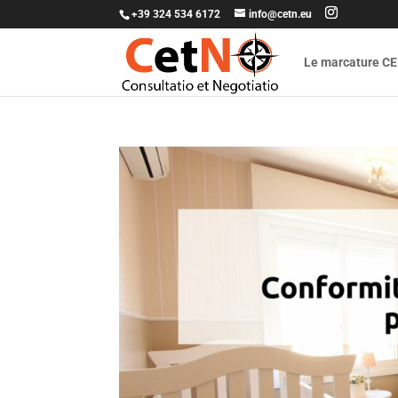
+39 324 534 6172
info@cetn.eu
Le marcature CE