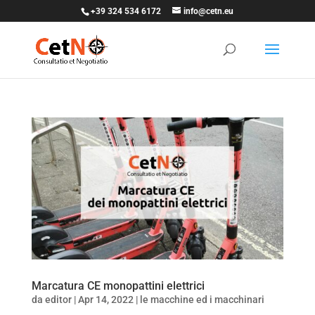
+39 324 534 6172
info@cetn.eu
Marcatura CE monopattini elettrici
da
editor
|
Apr 14, 2022
|
le macchine ed i macchinari