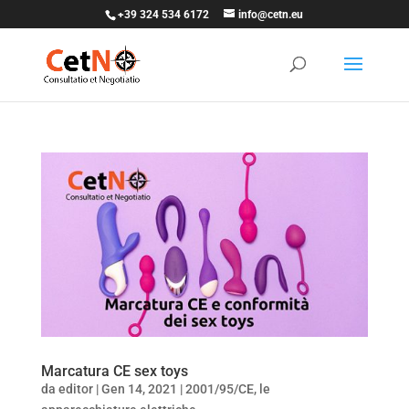
+39 324 534 6172
info@cetn.eu
Marcatura CE sex toys
da
editor
|
Gen 14, 2021
|
2001/95/CE
,
le