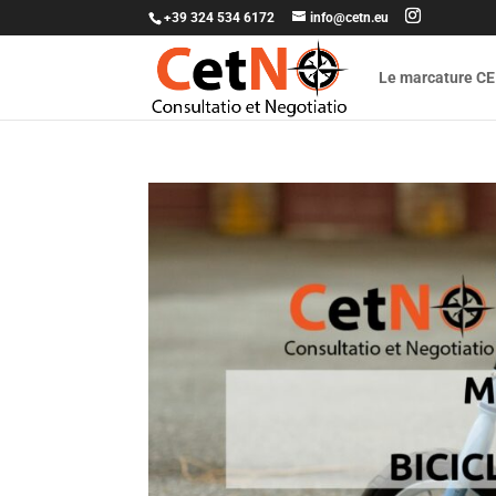
+39 324 534 6172
info@cetn.eu
Le marcature CE