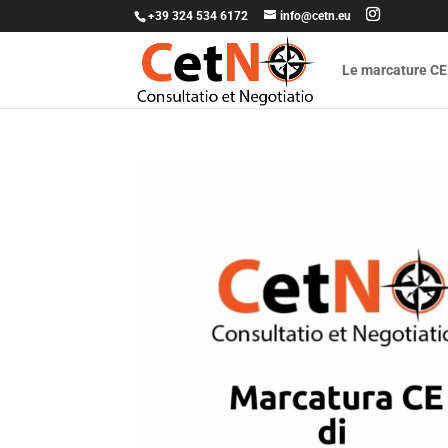
+39 324 534 6172
info@cetn.eu
Le marcature CE