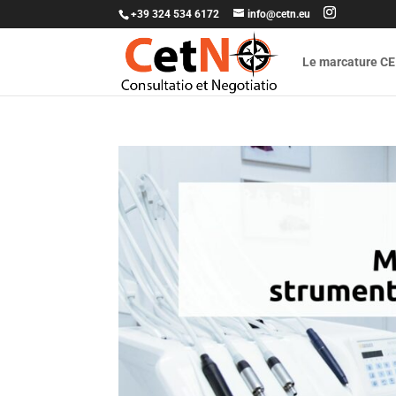
+39 324 534 6172
info@cetn.eu
Le marcature CE