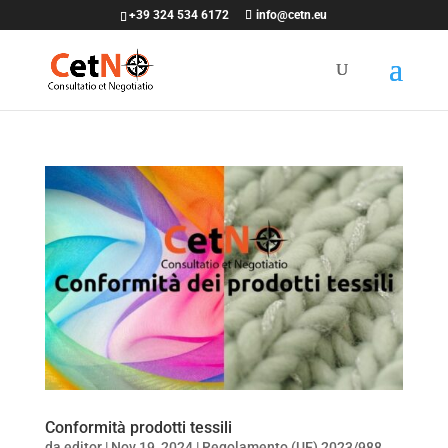
+39 324 534 6172
info@cetn.eu
Conformità prodotti tessili
da
editor
|
Nov 19, 2024
|
Regolamento (UE) 2023/988