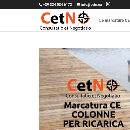
+39 324 534 6172
info@cetn.eu
Le marcature CE