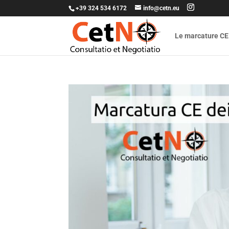
+39 324 534 6172
info@cetn.eu
Le marcature CE