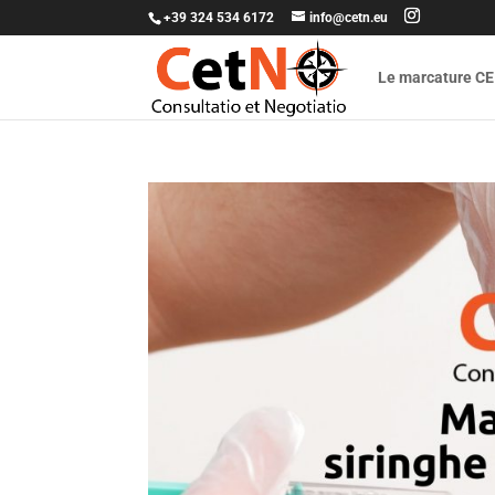
+39 324 534 6172
info@cetn.eu
Le marcature CE