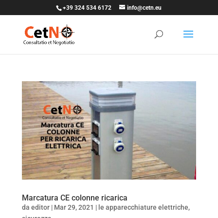
+39 324 534 6172
info@cetn.eu
Marcatura CE colonne ricarica
da
editor
|
Mar 29, 2021
|
le apparecchiature elettriche
,