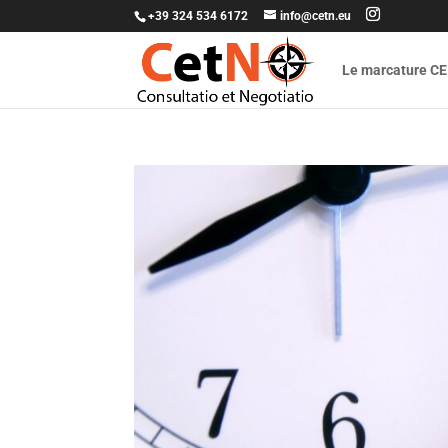
+39 324 534 6172
info@cetn.eu
Le marcature CE