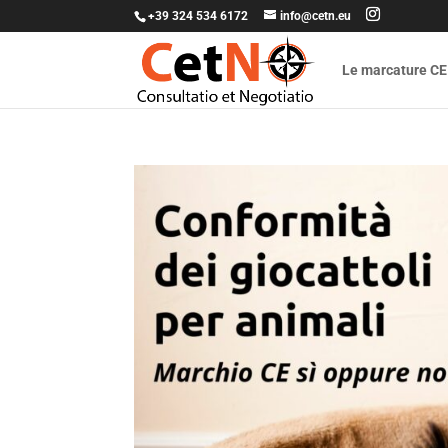
+39 324 534 6172
info@cetn.eu
Le marcature CE