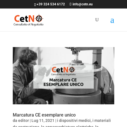
+39 324 534 6172
info@cetn.eu
Marcatura CE esemplare unico
da
editor
|
Lug 11, 2021
|
i dispositivi medici
,
i materiali
da costruzione
,
le apparecchiature elettriche
,
le